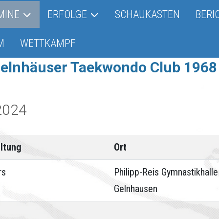
MINE
ERFOLGE
SCHAUKASTEN
BERI
M
WETTKAMPF
Gelnhäuser Taekwondo Club 1968 
2024
ltung
Ort
rs
Philipp-Reis Gymnastikhalle
Gelnhausen