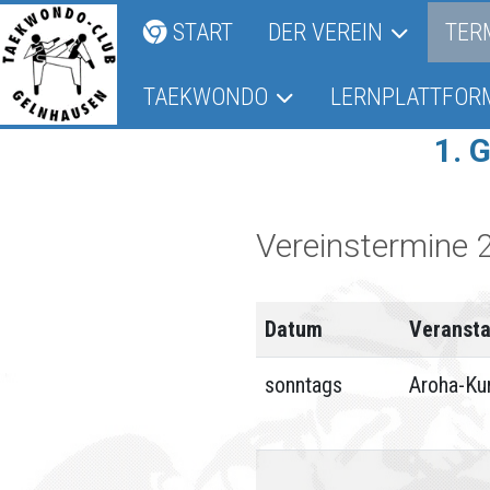
START
DER VEREIN
TER
TAEKWONDO
LERNPLATTFOR
1. 
Vereinstermine 
Datum
Veransta
sonntags
Aroha-Ku