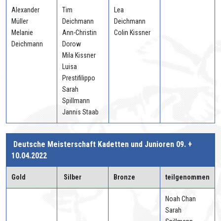
Alexander
Tim
Lea
Müller
Deichmann
Deichmann
Melanie
Ann-Christin
Colin Kissner
Deichmann
Dorow
Mila Kissner
Luisa
Prestifilippo
Sarah
Spillmann
Jannis Staab
Deutsche Meisterschaft Kadetten und Junioren 09. +
10.04.2022
Gold
Silber
Bronze
teilgenommen
Noah Chan
Sarah