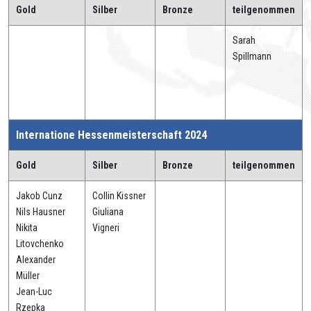
Gold
Silber
Bronze
teilgenommen
Sarah
Spillmann
Internatione Hessenmeisterschaft 2024
Gold
Silber
Bronze
teilgenommen
Jakob Cunz
Collin Kissner
Nils Hausner
Giuliana
Nikita
Vigneri
Litovchenko
Alexander
Müller
Jean-Luc
Rzepka