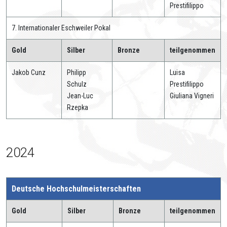
Prestifilippo
7. Internationaler Eschweiler Pokal
Gold
Silber
Bronze
teilgenommen
Jakob Cunz
Philipp
Luisa
Schulz
Prestifilippo
Jean-Luc
Giuliana Vigneri
Rzepka
2024
Deutsche Hochschulmeisterschaften
Gold
Silber
Bronze
teilgenommen