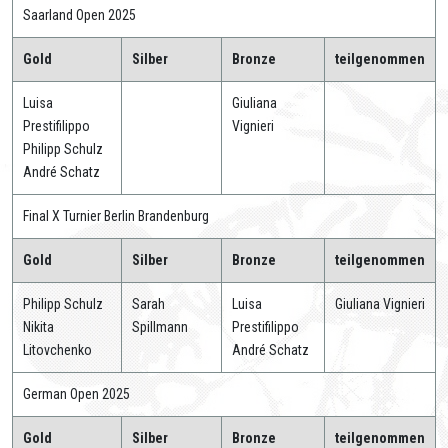
Saarland Open 2025
Gold
Silber
Bronze
teilgenommen
Luisa
Giuliana
Prestifilippo
Vignieri
Philipp Schulz
André Schatz
Final X Turnier Berlin Brandenburg
Gold
Silber
Bronze
teilgenommen
Philipp Schulz
Sarah
Luisa
Giuliana Vignieri
Nikita
Spillmann
Prestifilippo
Litovchenko
André Schatz
German Open 2025
Gold
Silber
Bronze
teilgenommen