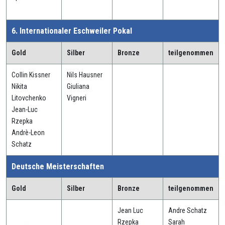
6. Internationaler Eschweiler Pokal
Gold
Silber
Bronze
teilgenommen
Collin Kissner
Nils Hausner
Nikita
Giuliana
Litovchenko
Vigneri
Jean-Luc
Rzepka
Andrè-Leon
Schatz
Deutsche Meisterschaften
Gold
Silber
Bronze
teilgenommen
Jean Luc
Andre Schatz
Rzepka
Sarah