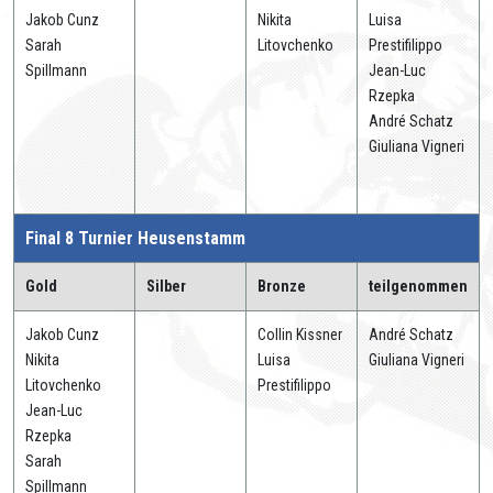
Jakob Cunz
Nikita
Luisa
Sarah
Litovchenko
Prestifilippo
Spillmann
Jean-Luc
Rzepka
André Schatz
Giuliana Vigneri
Final 8 Turnier Heusenstamm
Gold
Silber
Bronze
teilgenommen
Jakob Cunz
Collin Kissner
André Schatz
Nikita
Luisa
Giuliana Vigneri
Litovchenko
Prestifilippo
Jean-Luc
Rzepka
Sarah
Spillmann