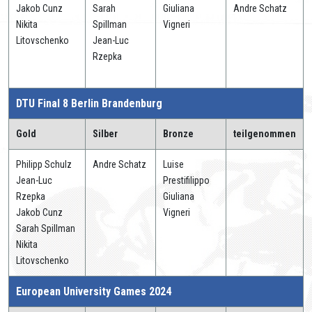
Jakob Cunz
Sarah
Giuliana
Andre Schatz
Nikita
Spillman
Vigneri
Litovschenko
Jean-Luc
Rzepka
DTU Final 8 Berlin Brandenburg
Gold
Silber
Bronze
teilgenommen
Philipp Schulz
Andre Schatz
Luise
Jean-Luc
Prestifilippo
Rzepka
Giuliana
Jakob Cunz
Vigneri
Sarah Spillman
Nikita
Litovschenko
European University Games 2024