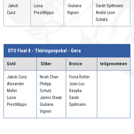
Jakob
Luisa
Giuliana
Sarah Spillmann
Cunz
Prestifilippo
Vigneri
André Leon
Schatz
DTU Final 8 - Thüringenpokal - Gera
Gold
Silber
Bronze
teilgenommen
Jakob Cunz
Noah Chan
Fiona Rotter
Alexander
Philipp
Jean-Luc
Müller
Schulz
Rzepka
Luisa
Jannis Staab
Sarah
Prestifilippo
Giuliana
Spillmann
Vigneri