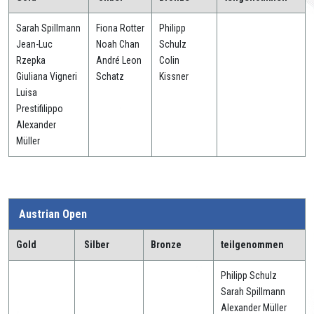
Sarah Spillmann
Fiona Rotter
Philipp
Jean-Luc
Noah Chan
Schulz
Rzepka
André Leon
Colin
Giuliana Vigneri
Schatz
Kissner
Luisa
Prestifilippo
Alexander
Müller
Austrian Open
Gold
Silber
Bronze
teilgenommen
Philipp Schulz
Sarah Spillmann
Alexander Müller