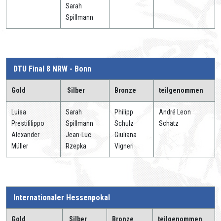
Sarah
Spillmann
DTU Final 8 NRW - Bonn
Gold
Silber
Bronze
teilgenommen
Luisa
Sarah
Philipp
André Leon
Prestifilippo
Spillmann
Schulz
Schatz
Alexander
Jean-Luc
Giuliana
Müller
Rzepka
Vigneri
Internationaler Hessenpokal
Gold
Silber
Bronze
teilgenommen