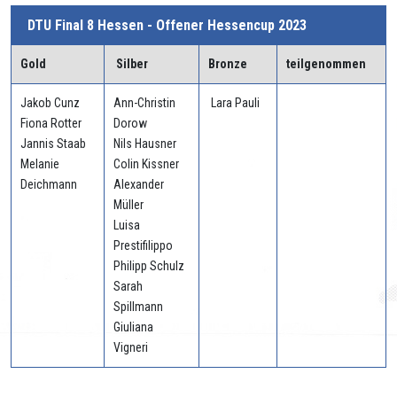
DTU Final 8 Hessen - Offener Hessencup 2023
Gold
Silber
Bronze
teilgenommen
Jakob Cunz
Ann-Christin
Lara Pauli
Fiona Rotter
Dorow
Jannis Staab
Nils Hausner
Melanie
Colin Kissner
Deichmann
Alexander
Müller
Luisa
Prestifilippo
Philipp Schulz
Sarah
Spillmann
Giuliana
Vigneri