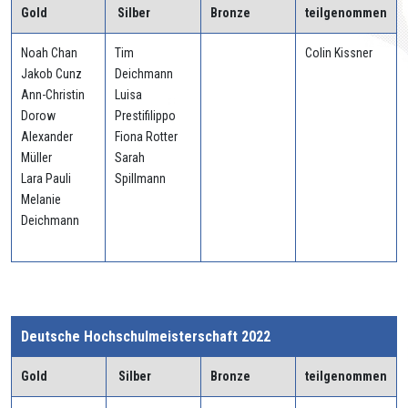
Gold
Silber
Bronze
teilgenommen
Noah Chan
Tim
Colin Kissner
Jakob Cunz
Deichmann
Ann-Christin
Luisa
Dorow
Prestifilippo
Alexander
Fiona Rotter
Müller
Sarah
Lara Pauli
Spillmann
Melanie
Deichmann
Deutsche Hochschulmeisterschaft 2022
Gold
Silber
Bronze
teilgenommen