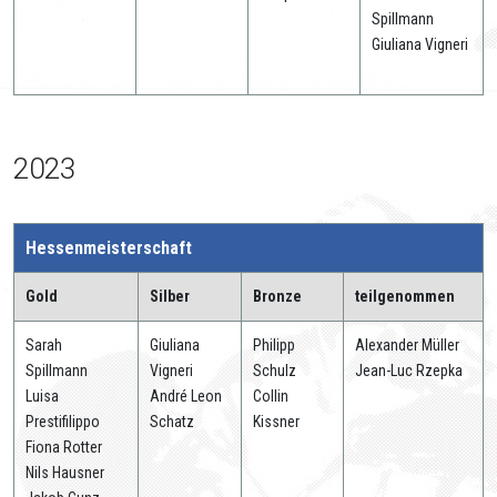
Spillmann
Giuliana Vigneri
2023
Hessenmeisterschaft
Gold
Silber
Bronze
teilgenommen
Sarah
Giuliana
Philipp
Alexander Müller
Spillmann
Vigneri
Schulz
Jean-Luc Rzepka
Luisa
André Leon
Collin
Prestifilippo
Schatz
Kissner
Fiona Rotter
Nils Hausner