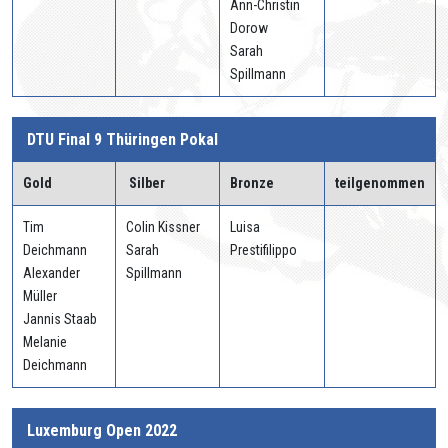
Ann-Christin
Dorow
Sarah
Spillmann
DTU Final 9 Thüringen Pokal
Gold
Silber
Bronze
teilgenommen
Tim
Colin Kissner
Luisa
Deichmann
Sarah
Prestifilippo
Alexander
Spillmann
Müller
Jannis Staab
Melanie
Deichmann
Luxemburg Open 2022