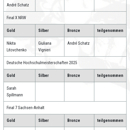
André Schatz
Final X NRW
Gold
Silber
Bronze
teilgenommen
Nikita
Giuliana
André Schatz
Litovchenko
Vignieri
Deutsche Hochschulmeisterschaften 2025
Gold
Silber
Bronze
teilgenommen
Sarah
Spillmann
Final 7 Sachsen-Anhalt
Gold
Silber
Bronze
teilgenommen