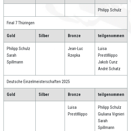
Philipp Schulz
Final 7 Thüringen
Gold
Silber
Bronze
teilgenommen
Philipp Schulz
Jean-Luc
Luisa
Sarah
Rzepka
Prestifilippo
Spillmann
Jakob Cunz
André Schatz
Deutsche Einzelmeisterschaften 2025
Gold
Silber
Bronze
teilgenommen
Luisa
Philipp Schulz
Prestifilippo
Giuliana Vignieri
Sarah
Spillmann