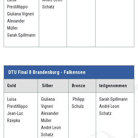
Prestifilippo
Schatz
Giuliana Vigneri
Alexander
Müller
Sarah Spillmann
DTU Final 8 Brandenburg - Falkensee
Gold
Silber
Bronze
teilgenommen
Luisa
Giuliana
Philipp
Sarah Spillmann
Prestifilippo
Vigneri
Schulz
André Leon
Jean-Luc
Alexander
Schatz
Rzepka
Müller
André Leon
Schatz