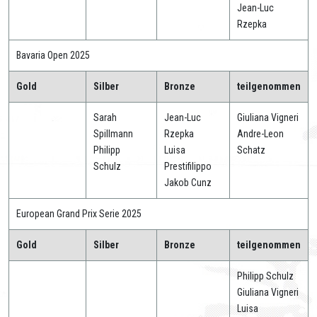
Jean-Luc
Rzepka
Bavaria Open 2025
Gold
Silber
Bronze
teilgenommen
Sarah
Jean-Luc
Giuliana Vigneri
Spillmann
Rzepka
Andre-Leon
Philipp
Luisa
Schatz
Schulz
Prestifilippo
Jakob Cunz
European Grand Prix Serie 2025
Gold
Silber
Bronze
teilgenommen
Philipp Schulz
Giuliana Vigneri
Luisa