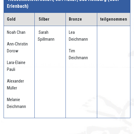
Erlenbach)
Gold
Silber
Bronze
teilgenommen
Noah Chan
Sarah
Lea
Spillmann
Deichmann
Ann-Christin
Dorow
Tim
Deichmann
Lara-Elaine
Pauli
Alexander
Müller
Melanie
Deichmann