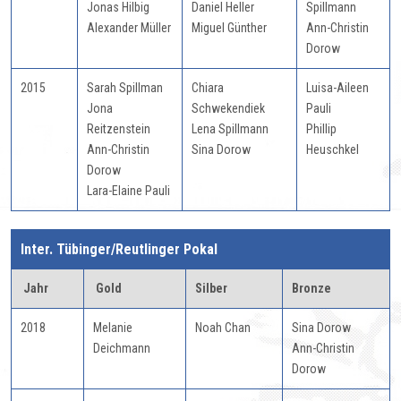
Jonas Hilbig
Daniel Heller
Spillmann
Alexander Müller
Miguel Günther
Ann-Christin
Dorow
2015
Sarah Spillman
Chiara
Luisa-Aileen
Jona
Schwekendiek
Pauli
Reitzenstein
Lena Spillmann
Phillip
Ann-Christin
Sina Dorow
Heuschkel
Dorow
Lara-Elaine Pauli
In
ter. Tübinger/Reutlinger Pokal
Jahr
Gold
Silber
Bronze
2018
Melanie
Noah Chan
Sina Dorow
Deichmann
Ann-Christin
Dorow