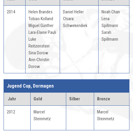
2014
Helen Brandes
Daniel Heller
Noah Chan
Tobias Kolland
Chiara
Lena
Miguel Günther
Schwekendiek
Spillmann
Lara-Elaine Pauli
Sarah
Luke
Spillmann
Reitzenstein
Sina Dorow
Ann-Christin
Dorow
Jugend Cup, Dormagen
Jahr
Gold
Silber
Bronze
2012
Marcel
Marcel
Steinmetz
Steinmetz