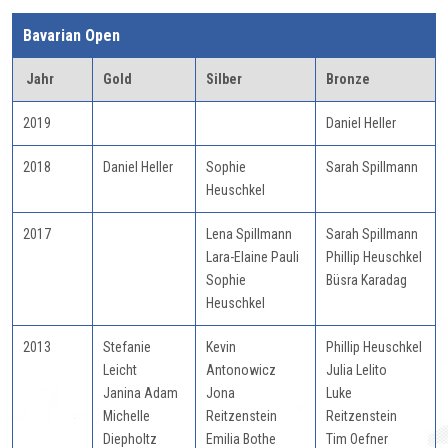
Bavarian Open
Jahr
Gold
Silber
Bronze
2019
Daniel Heller
2018
Daniel Heller
Sophie
Sarah Spillmann
Heuschkel
2017
Lena Spillmann
Sarah Spillmann
Lara-Elaine Pauli
Phillip Heuschkel
Sophie
Büsra Karadag
Heuschkel
2013
Stefanie
Kevin
Phillip Heuschkel
Leicht
Antonowicz
Julia Lelito
Janina Adam
Jona
Luke
Michelle
Reitzenstein
Reitzenstein
Diepholtz
Emilia Bothe
Tim Oefner