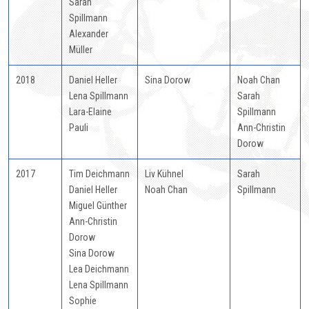
Sarah
Spillmann
Alexander
Müller
2018
Daniel Heller
Sina Dorow
Noah Chan
Lena Spillmann
Sarah
Lara-Elaine
Spillmann
Pauli
Ann-Christin
Dorow
2017
Tim Deichmann
Liv Kühnel
Sarah
Daniel Heller
Noah Chan
Spillmann
Miguel Günther
Ann-Christin
Dorow
Sina Dorow
Lea Deichmann
Lena Spillmann
Sophie