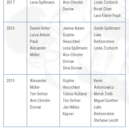
2017
Lena Spillmann
Ann-Christin
Linda Zschoch
Dorow
Noah Chan
Lara-Elaine Pauli
2016
Daniel Heller
Janina Adam
Sarah Spillmann
Luisa-Aileen
Sophie
Luke
Pauli
Heuschkel
Reitzenstein
Alexander
Lena Spillmann
Linda Zschoch
Müller
Ann-Christin
Dorow
Sina Dorow
2015
Alexander
Sophie
Kevin
Müller
Heuschkel
Antonowicz
Tim Oefner
Tobias Kolland
Mehdi Zrelli
Ann-Christin
Tim Oefner
Miguel Günther
Dorow
Jan Niklas
Luke
Kayser
Reitzenstein
Stefanie Leicht