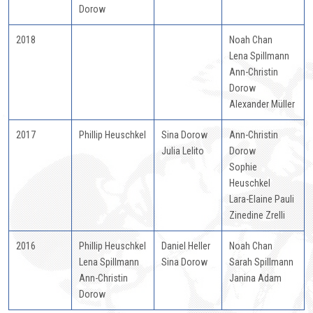
Dorow
2018
Noah Chan
Lena Spillmann
Ann-Christin
Dorow
Alexander Müller
2017
Phillip Heuschkel
Sina Dorow
Ann-Christin
Julia Lelito
Dorow
Sophie
Heuschkel
Lara-Elaine Pauli
Zinedine Zrelli
2016
Phillip Heuschkel
Daniel Heller
Noah Chan
Lena Spillmann
Sina Dorow
Sarah Spillmann
Ann-Christin
Janina Adam
Dorow