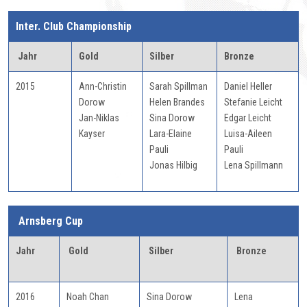
Inter. Club Championship
Jahr
Gold
Silber
Bronze
2015
Ann-Christin
Sarah Spillman
Daniel Heller
Dorow
Helen Brandes
Stefanie Leicht
Jan-Niklas
Sina Dorow
Edgar Leicht
Kayser
Lara-Elaine
Luisa-Aileen
Pauli
Pauli
Jonas Hilbig
Lena Spillmann
Arnsberg Cup
Jahr
Gold
Silber
Bronze
2016
Noah Chan
Sina Dorow
Lena