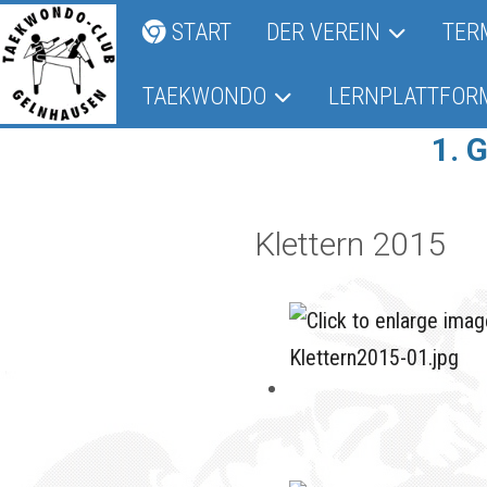
START
DER VEREIN
TER
TAEKWONDO
LERNPLATTFOR
1. 
Klettern 2015