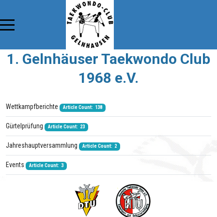
1. Gelnhäuser Taekwondo Club
1968 e.V.
Wettkampfberichte
Article Count: 138
Gürtelprüfung
Article Count: 23
Jahreshauptversammlung
Article Count: 2
Events
Article Count: 3