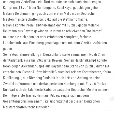
und zog ins Viertelfinale ein. Dort musste sie sich nach einem engen
Kampf mit 13 zu 15 der Nürnbergerin, Sebil Kaya, geschlagen geben.
Melanie Deichmann ging auch zum ersten Mal bei den Deutschen
Mastersmeisterschaften bis 57kg auf die Wettkampffläche.
Melanie konnte ihren Halbfinalkampf klar mit 18 zu 6 gegen Melanie
Heumann aus Bayern gewinnen. In ihrem anschließenden Finalkampf
musste sie sich dann der sehr erfahrenen Kämpferin, Melanie
Löschenkohl, aus Pinneberg geschlagen und mit dem Vizetitel zufrieden
geben.
Seine Ausnahmestellung in Deutschland stelle einmal mehr Noah Chan in
der Kadettenklasse bis 53kg unter Beweis. Seinen Halbfinalkampf konnte
Noah gegen Alexander Sajaz aus Bayern beim Stand von 29 zu 0 durch KO
entscheiden. Dieser Auftritt hinterließ auch bei seinem Kontrahenten, Kerim
Kücüksungur, aus Nürnberg Eindruck. Noah ließ von Anfang an keine
Zweifel aufkommen und deklassierte den Nürnberger mit 21 zu 6 Punkten.
Nun darf sich der talentierte Barbarossastädter Deutscher Meister nennen.
Der mitgereiste Trainer, Hermann Kildau, zeigte sich mit dem
Gesamtergebnis von einem Titel und Vizetitel bei diesen Deutschen
Meisterschaften recht zufrieden.