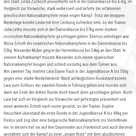
den Start. Linda Zschoch präsentierte sich in der Damenklasse bis 67kg, im
Vergleich zur Vorwoche, stark verbessert und lieferte der erfahrenen
griechischen Nationalkämpferin einen engen Kampf. Trotz der knappen
Niederlage konnte Linda mit ihrer Leistung zufrieden sein, so der Trainer.
Julia Lelito musste sich in der Damenklasse bis 57kg einer starken
russischen Nationalkämpferin geschlagen geben. Ebenso unterlegen war
Alicia Schott der israelischen Nationalkämpferin in der Damenklasse bis
53kg. Alexander Müller ging in der Herrenklasse bis 54kg an den Start. In
seinem Auftaktkampf musste Alexander sich einem spanischen
Nationalkämpfer beugen und schied vorzeitig aus dem Turnier aus.
Am zweiten Tag startete Lara Elaine Pauli in der Jugendklasse A bis 55kg
gegen eine starke Niederländerin. Nach anfänglichem Rückstand konnte
Lara zum Schluss der zweiten Runde in Führung gehen und musste sich
dann am Ende der dritten Runde doch hauch dünn geschlagen geben. Auch
Lara hat sich im Vergleich zur Vorwoche viel gefestigter präsentiert und
einen weiteren Schritt nach vorne gesetzt, so der Trainer. Sophie
Heuschkel überstand die erste Runde in der Jugendklasse A bis 49kg per
Freilos und zog über eine bulgarische Nationalkämpferin ins Viertelfinale
ein. In diesem traf sie auf ihre Dauerrivalin aus Frankreich und auch diesmal
gestaltete sich der Kampf zu einer „engen Kiste“ mit dem glücklicheren