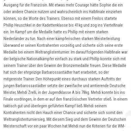
Ausgang für die Französin. Mit etwas mehr Courage hätte Sophie die ein
oder andere Chance nutzen und wahrscheinlich ins Halbfinale einziehen
können, so die Worte des Trainers. Ebenso mit einem Freilos startete
Phillip Heuschkel in der Kadettenklasse bis 41kg und zog ins Viertelfinale
ein. Im Kampf um die Medaille hatte es Phillip mit einem starken
Niederländer zu tun. Nach einer kämpferischen starken Meisterleistung
überwand er seinen Kontrahenten vorzeitig und sicherte sich seine erste
Medaille bei einem Weltranglistenturnier. Im darauffolgenden Halbfinale war
der belgische Nationalkämpfer einfach zu stark und Phillip konnte sich mit
seinem Trainer über den Gewinn der Bronzemedaille freuen. Diese Medaille
hat sich der ehrgeizige Barbarossastädter hart erarbeitet, so der
mitgereiste Trainer. Den Höhepunkt eines durchaus starken Auftritts der
jungen Barbarossastädter setzte der zweifache und amtierende Deutsche
Meister, Mehdi Zrelli, in der Jugendklasse A bis 78kg. Mehdi konnte bis ins
Finale vordringen, in dem er auf den französischen Vertreter stieß. In einem
taktisch gut und überlegen geführten Kampf ließ Mehdi seinem
Kontrahenten nicht den Hauch einer Chance und sicherte sich somit den
Weltranglistenturniersieg. Mit diesem Sieg und dem Gewinn der Deutschen
Meisterschaft vor ein paar Wochen hat Mehdi nun die Kriterien für die WM-